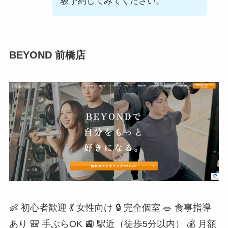
験予約してみてください。
口コミ17件
短期集中コースあり
Niis NATURAL MOVEMENT LAB
BEYOND 前橋店
月4回 35,200円
入会金0円・70分
GYM PLANET 川原町店
月4回 36,190円
口コミ24件
短期集中コースあり
GYM PLANET 紅雲町店
月4回 36,190円
👶 初心者歓迎
💃 女性向け
🔒 完全個室
🥗 食事指導
口コミ11件
前橋駅 徒歩10分
あり
🎒 手ぶらOK
🚉 駅近（徒歩5分以内）
💰 月額