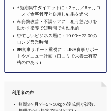
⚡短期集中ダイエットに：3ヶ月／6ヶ月コ
ースで食事管理と併用し結果を追求
💪姿勢改善・不調ケアに：狙う筋だけを
動かす指導で短時間でも効果的
⏰忙しいビジネス層に：10:00〜22:00の
ロング営業時間
🍽食事サポート重視に：LINE食事サポー
トやメニュー計画（口コミで栄養士有資
格の声あり）
利用者の声
短期3ヶ月で−5〜10kgの達成例が複数。
無理のない提案で続けやすい。