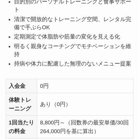
目的別のパーソナルトレーニングと食事サポー
月4回 52,800円
ト
清潔で開放的なトレーニング空間、レンタル完
口コミ6件
中央前橋駅 徒歩7分
備で手ぶらOK
定期測定で体脂肪や筋量の変化を見える化
B5 studio 前橋店
明るく親身なコーチングでモチベーションを維
月4回 57,250円
持
口コミ2件
アスリート対応
持病や体力に配慮した無理のないメニュー提案
入会金
0円
体験トレ
あり（0円）
ーニング
1回当たり
8,800円～（回数券の最安単価/30回
の料金
264,000円を基に算出）