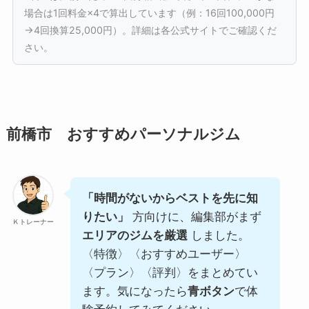
2ヶ月 290,400円
月4回 30,800円
場合は1回料金×4で算出しています（例：16回100,000円
月4回 30,800円
エニタイムフィットネス 前橋古市町店
Niis NATURAL MOVEMENT LAB
→4回換算25,000円）。詳細は各公式サイトでご確認くだ
アフィリ提携
口コミ50件
入会金0円・無料体験あり
口コミ3件
短期集中コースあり
PT月1回無料 ＋月会費7,480円
さい。
口コミ3件
無料体験あり
月4回 35,200円
Rea-naパーソナルトレーニングジム
口コミ177件
世界中の店舗利用可
70分セッション
Rea-naパーソナルトレーニングジム
2ヶ月 167,200円
月4回 31,920円
IGNITE GYM
口コミ9件
前橋市 おすすめパーソナルジム
月4回 9,800円〜 ＋月会費5,500円
口コミ9件
短期集中コースあり
REAL FITNESS AZBL PRIVATE 前橋下石倉店
口コミ16件
加圧トレーニング対応
Mia Mia
3ヶ月 171,600円
「時間がないからベストを先に知
月4回 32,000円
アルファボディプラン
口コミ3件
無料体験あり
りたい」
方向けに、編集部がまず
Ｋトレーナー
月4回 16,000円 ＋月会費5,500円
口コミ19件
12ヶ月契約価格
エリアのジムを厳選
しました。
〈特徴〉〈おすすめユーザー〉
口コミ12件
入会金0円
Hi-Fitness
〈プラン〉〈評判〉をまとめてい
ます。気になったら
青ボタン
で体
月4回 33,000円