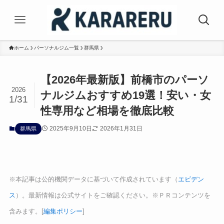
ホーム
パーソナルジム一覧
群馬県
【2026年最新版】前橋市のパーソ
2026
ナルジムおすすめ19選！安い・女
1/31
性専用など相場を徹底比較
2025年9月10日
2026年1月31日
群馬県
※本記事は公的機関データに基づいて作成されています（
エビデン
ス
）。最新情報は公式サイトをご確認ください。※ＰＲコンテンツを
含みます。[
編集ポリシー
]