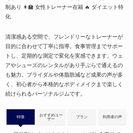
制あり
👩‍🏫 女性トレーナー在籍
🔥 ダイエット特
Reborn bodymake
化
月4回 39,200円
口コミ15件
出張対応
清潔感ある空間で、フレンドリーなトレーナーが
目的に合わせて丁寧に指導。食事管理までサポー
BEYOND 前橋店
トし、定期的な測定で変化を実感できます。ウェ
月4回 40,920円
アやシューズのレンタルがあり手ぶらで通えるの
アフィリ提携
口コミ50件
入会金0円・無料体験あり
も魅力。ブライダルや体脂肪減など成果の声が多
く、初心者から本格的なボディメイクまで楽しく
BONITA SPANISH TRAINNING GYM
続けられるパーソナルジムです。
月4回 44,000円
口コミ26件
短期集中コースあり
おすすめユー
特徴
プラン
利用者の声
ザー
プライベートジムDROIT