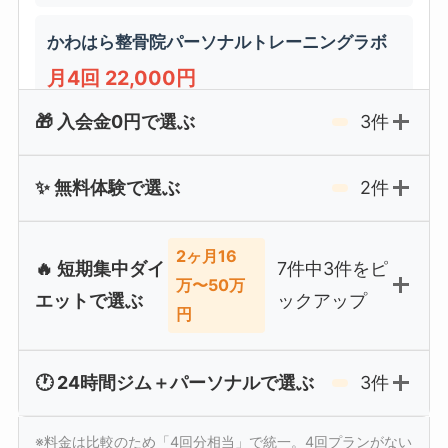
かわはら整骨院パーソナルトレーニングラボ
月4回 22,000円
口コミ14件
早朝6時〜対応
🎁 入会金0円で選ぶ
3件
パーソナル（1対1）
Body Design Studio Remake
✨ 無料体験で選ぶ
2件
月4回 26,000円
BEYOND 前橋店
パーソナル（1対1）
口コミ50件
月4回 40,920円
2ヶ月16
🔥 短期集中ダイ
7件中3件をピ
万〜50万
BEYOND 前橋店
アフィリ提携
口コミ50件
無料体験あり
エットで選ぶ
ックアップ
S.H.O Total Body Care
円
月4回 40,920円
月4回 26,400円
アルファボディプラン
アフィリ提携
口コミ50件
入会金0円
パーソナル（1対1）
🕐 24時間ジム＋パーソナルで選ぶ
3件
口コミ1件
24時間プライベートジムあり
月4回 21,500円
BEYOND 前橋店
REAL FITNESS AZBL PRIVATE 前橋下石倉店
24時間ジム併設型
口コミ12件
24時間ジム併設
REAL FITNESS AZBL PRIVATE 前橋下石倉店
※料金は比較のため「4回分相当」で統一。4回プランがない