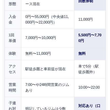
回数券制
形態
ース混在
入会
0円〜55,000円（中央値11,
11,000円
金
000円〜22,000円）
1回
5,500円〜7,70
7,000円〜10,000円
単価
0円
体験
無料〜11,000円
無料
アク
車で5分（駅
駅徒歩圏と車前提が混在
セス
徒歩圏外）
営業
7:00〜や24時間営業のジム
10:00〜22:00
時間
あり
子連
対応あり（口
れ対
明記しているジムは少数