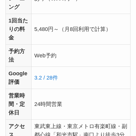
ング
1回当た
りの料
5,480円～（月8回利用で計算）
金
予約方
Web予約
法
Google
3.2 / 28件
評価
営業時
間・定
24時間営業
休日
アクセ
東武東上線・東京メトロ有楽町線・副
ス
都心線「和光市駅」南口より徒歩3分